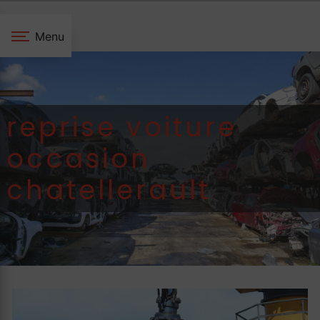
Panneau de gestion des cookies
Menu
reprise voiture
occasion
chatellerault