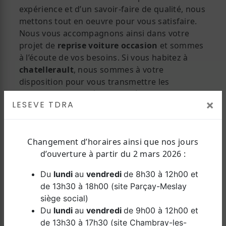
expérience et d’un savoir-faire de qualité, nous
mettons tout en oeuvre pour vous satisfaire.
Nous vous accompagnons ainsi dans votre
projet de
reprise voiture occasion
et sommes
à l’écoute de vos besoins. Si vous habitez à
chatellerault
, nous sommes à votre
disposition pour vous transmettre les
renseignements nécessaires à votre projet de
×
LESEVE TDRA
reprise voiture occasion
. Notre métier est
avant tout notre passion et le partager avec
vous renforce encore plus notre désir de
Changement d’horaires ainsi que nos jours
réussir. Toute notre équipe est qualifiée et
d’ouverture à partir du 2 mars 2026 :
travaille avec propreté et rigueur.
Du
lundi
au
vendredi
de 8h30 à 12h00 et
EN SAVOIR PLUS
de 13h30 à 18h00 (site Parçay-Meslay
siège social)
Du
lundi
au
vendredi
de 9h00 à 12h00 et
de 13h30 à 17h30 (site Chambray-les-