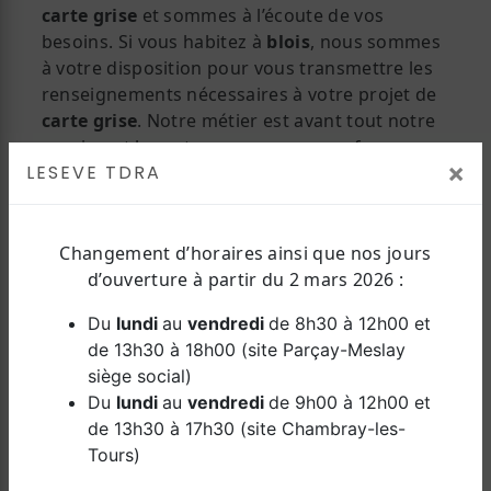
carte grise
et sommes à l’écoute de vos
besoins. Si vous habitez à
blois
, nous sommes
à votre disposition pour vous transmettre les
renseignements nécessaires à votre projet de
carte grise
. Notre métier est avant tout notre
passion et le partager avec vous renforce
×
LESEVE TDRA
encore plus notre désir de réussir. Toute notre
équipe est qualifiée et travaille avec propreté
et rigueur.
Changement d’horaires ainsi que nos jours
d’ouverture à partir du 2 mars 2026 :
EN SAVOIR PLUS
Du
lundi
au
vendredi
de 8h30 à 12h00 et
de 13h30 à 18h00 (site Parçay-Meslay
siège social)
Du
lundi
au
vendredi
de 9h00 à 12h00 et
Contactez nous
de 13h30 à 17h30 (site Chambray-les-
Tours)